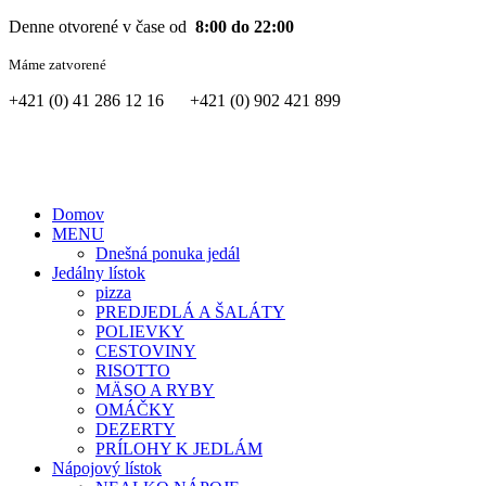
Denne otvorené v čase od
8:00 do 22:00
Máme zatvorené
+421 (0) 41 286 12 16 +421 (0) 902 421 899
Domov
MENU
Dnešná ponuka jedál
Jedálny lístok
pizza
PREDJEDLÁ A ŠALÁTY
POLIEVKY
CESTOVINY
RISOTTO
MÄSO A RYBY
OMÁČKY
DEZERTY
PRÍLOHY K JEDLÁM
Nápojový lístok